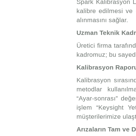
Spark Kalibrasyon La
kalibre edilmesi ve 
alınmasını sağlar.
Uzman Teknik Kadro
Üretici firma tarafın
kadromuz; bu sayede 
Kalibrasyon Raporu
Kalibrasyon sırasın
metodlar kullanılm
“Ayar-sonrası” değe
işlem “Keysight Yet
müşterilerimize ulaştı
Arızaların Tam ve D