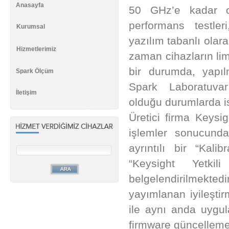
Anasayfa
50 GHz’e kadar o
performans testler
Kurumsal
yazılım tabanlı olar
Hizmetlerimiz
zaman cihazların limi
bir durumda, yapı
Spark Ölçüm
Spark Laboratuvarı
İletişim
olduğu durumlarda ise
Üretici firma Keysig
işlemler sonucunda
ayrıntılı bir “Kal
“Keysight Yetkil
belgelendirilmekte
yayımlanan iyileştir
ile aynı anda uygu
firmware güncellemel