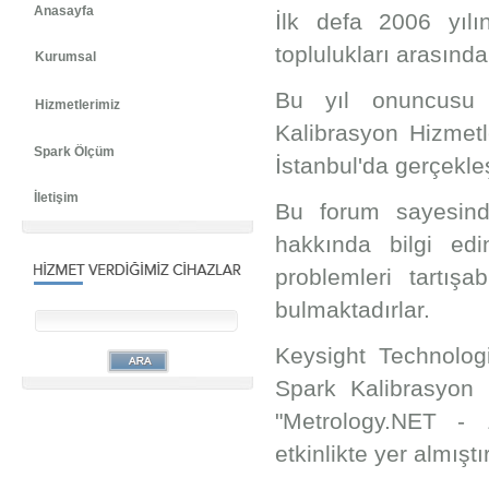
Anasayfa
İlk defa 2006 yılın
toplulukları arasınd
Kurumsal
Bu yıl onuncusu d
Hizmetlerimiz
Kalibrasyon Hizmetl
Spark Ölçüm
İstanbul'da gerçekleş
İletişim
Bu forum sayesinde
hakkında bilgi edi
problemleri tartış
bulmaktadırlar.
Keysight Technologi
Spark Kalibrasyon H
"Metrology.NET - 
etkinlikte yer almıştır